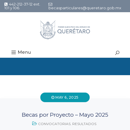
442-212-37-12 ext.
101 y 106.
becasparticulares@queretaro.gob.mx
Menu
MAY 6, 2025
Becas por Proyecto – Mayo 2025
CONVOCATORIAS
,
RESULTADOS