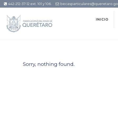
442-212-37-12 ext. 101 y 106.
becasparticulares@queretaro.g
INICIO
Sorry, nothing found.